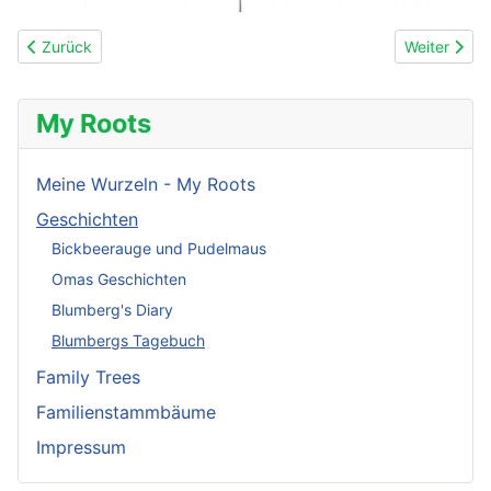
Vorheriger Beitrag: 19 20.Oktober 1845
Nächster Be
Zurück
Weiter
My Roots
Meine Wurzeln - My Roots
Geschichten
Bickbeerauge und Pudelmaus
Omas Geschichten
Blumberg's Diary
Blumbergs Tagebuch
Family Trees
Familienstammbäume
Impressum